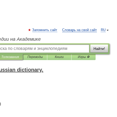
Запомнить сайт
Словарь на свой сайт
RU
едии на Академике
Найти!
Толкования
Переводы
Книги
Игры ⚽
ssian dictionary.
)