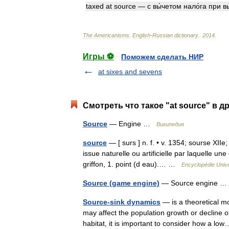
taxed
at
source
—
с
вы́четом
нало́га
при
в
The
Americanisms
.
English
-
Russian
dictionary
.
.
2014
.
Игры ⚽
Поможем сделать НИР
at sixes and sevens
Смотреть что такое "at source" в д
Source
— Engine …
Википедия
source
— [ surs ] n. f. • v. 1354; sourse XIIe
issue naturelle ou artificielle par laquelle u
griffon, 1. point (d eau).… …
Encyclopédie Unive
Source (game engine)
— Source engine 
Source-sink dynamics
— is a theoretical mo
may affect the population growth or decline o
habitat, it is important to consider how a 