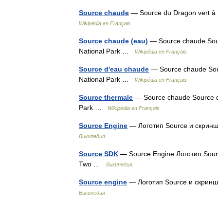
Source chaude
— Source du Dragon vert à 
Wikipédia en Français
Source chaude (eau)
— Source chaude Sourc
National Park …
Wikipédia en Français
Source d'eau chaude
— Source chaude Sour
National Park …
Wikipédia en Français
Source thermale
— Source chaude Source du
Park …
Wikipédia en Français
Source Engine
— Логотип Source и скриншо
Википедия
Source SDK
— Source Engine Логотип Source
Two …
Википедия
Source engine
— Логотип Source и скриншо
Википедия