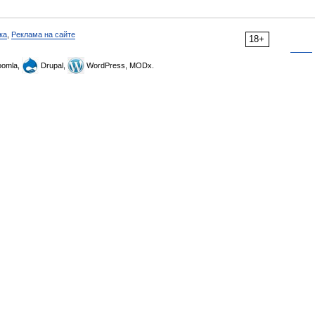
ка
,
Реклама на сайте
18+
omla,
Drupal,
WordPress, MODx.