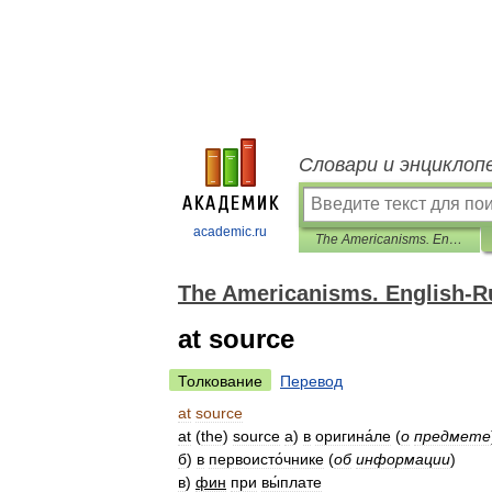
Словари и энциклоп
academic.ru
The Americanisms. English-Russian dictionary.
The Americanisms. English-Ru
at source
Толкование
Перевод
at
source
at
(
the
)
source
а
)
в
оригина́ле
(
о
предмете
б
)
в
первоисто́чнике
(
об
информации
)
в
)
фин
при
вы́плате