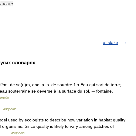
ы́плате
at stake
ругих словарях:
; fém. de so(u)rs, anc. p. p. de sourdre 1 ♦ Eau qui sort de terre;
ne eau souterraine se déverse à la surface du sol. ⇒ fontaine,
rselle
…
Wikipedia
del used by ecologists to describe how variation in habitat quality
f organisms. Since quality is likely to vary among patches of
low… …
Wikipedia